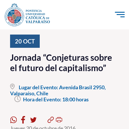
Click acá para ir directamente al contenido
La Universidad
20
OCT
Investigación, Creación e Innovación
Jornada “Conjeturas sobre
PUCV Internacional
el futuro del capitalismo”
Vinculación con el Medio
Lugar del Evento:
Avenida Brasil 2950,
Admisión
Valparaíso, Chile
Hora del Evento:
18:00 horas
Pregrado
Postgrado
Formación Continua
Jueves 20 de octubre de 2016