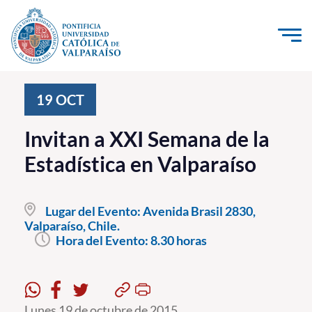
Click acá para ir directamente al contenido
La Universidad
19
OCT
Investigación, Creación e Innovación
Invitan a XXI Semana de la
PUCV Internacional
Estadística en Valparaíso
Vinculación con el Medio
Lugar del Evento:
Avenida Brasil 2830,
Admisión
Valparaíso, Chile.
Hora del Evento:
8.30 horas
Pregrado
Postgrado
Formación Continua
Lunes 19 de octubre de 2015