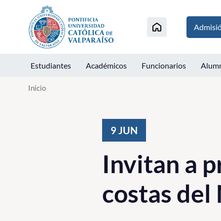
Click acá para ir directamente al contenido
Admisi
Estudiantes
Académicos
Funcionarios
Alum
Inicio
9
JUN
Invitan a p
costas del