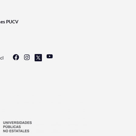
nes PUCV
cl