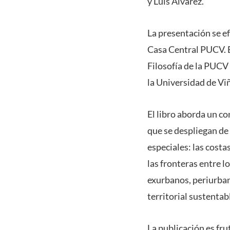
y Luis Álvarez.
La presentación se ef
Casa Central PUCV. El
Filosofía de la PUCV 
la Universidad de Vi
El libro aborda un c
que se despliegan de
especiales: las costa
las fronteras entre lo
exurbanos, periurban
territorial sustentab
La publicación es fr