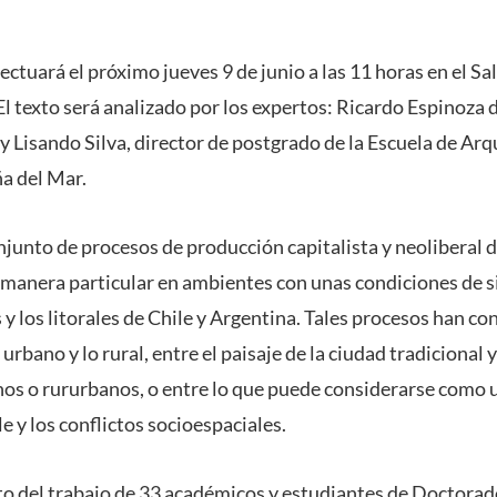
ectuará el próximo jueves 9 de junio a las 11 horas en el Sa
 texto será analizado por los expertos: Ricardo Espinoza d
y Lisando Silva, director de postgrado de la Escuela de Ar
ña del Mar.
onjunto de procesos de producción capitalista y neoliberal 
 manera particular en ambientes con unas condiciones de si
s y los litorales de Chile y Argentina. Tales procesos han co
 urbano y lo rural, entre el paisaje de la ciudad tradicional 
os o rururbanos, o entre lo que puede considerarse como 
le y los conflictos socioespaciales.
uto del trabajo de 33 académicos y estudiantes de Doctorad