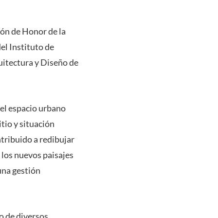
lón de Honor de la
el Instituto de
quitectura y Diseño de
del espacio urbano
tio y situación
ntribuido a redibujar
y los nuevos paisajes
una gestión
o de diversos