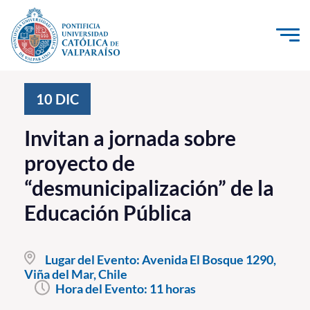
Click acá para ir directamente al contenido
La Universidad
10
DIC
Investigación, Creación e Innovación
Invitan a jornada sobre
PUCV Internacional
proyecto de
Vinculación con el Medio
“desmunicipalización” de la
Educación Pública
Admisión
Pregrado
Lugar del Evento:
Avenida El Bosque 1290,
Viña del Mar, Chile
Postgrado
Hora del Evento:
11 horas
Formación Continua