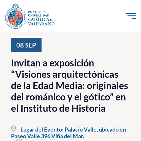
Click acá para ir directamente al contenido
La Universidad
08
SEP
Investigación, Creación e Innovación
Invitan a exposición
PUCV Internacional
“Visiones arquitectónicas
Vinculación con el Medio
de la Edad Media: originales
del románico y el gótico” en
Admisión
el Instituto de Historia
Pregrado
Postgrado
Lugar del Evento:
Palacio Valle, ubicado en
Paseo Valle 396 Viña del Mar.
Formación Continua