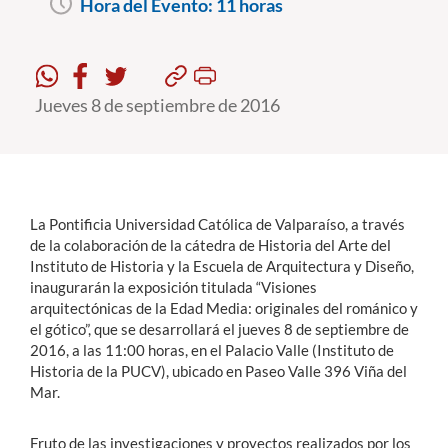
Hora del Evento:
11 horas
Estudiantes
Académicos
Jueves 8 de septiembre de 2016
Funcionarios
Alumni
La Pontificia Universidad Católica de Valparaíso, a través
de la colaboración de la cátedra de Historia del Arte del
English
Instituto de Historia y la Escuela de Arquitectura y Diseño,
inaugurarán la exposición titulada “Visiones
arquitectónicas de la Edad Media: originales del románico y
el gótico”, que se desarrollará el jueves 8 de septiembre de
2016, a las 11:00 horas, en el Palacio Valle (Instituto de
Historia de la PUCV), ubicado en Paseo Valle 396 Viña del
Mar.
Fruto de las investigaciones y proyectos realizados por los