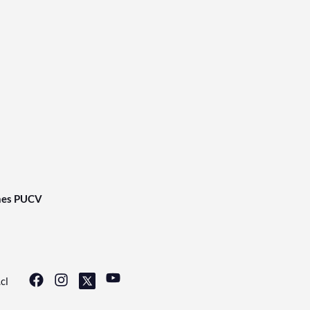
nes PUCV
cl