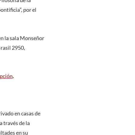
ilosofía de la
ntificia”, por el
 en la sala Monseñor
rasil 2950,
ipción
.
rivado en casas de
a través de la
ultades en su