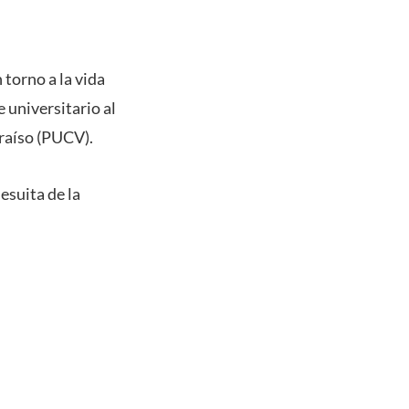
 torno a la vida
 universitario al
araíso (PUCV).
esuita de la