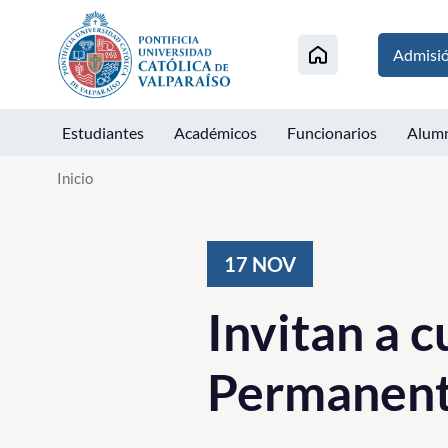
Click acá para ir directamente al contenido
Admisi
Estudiantes
Académicos
Funcionarios
Alum
Inicio
17
NOV
Invitan a 
Permanente