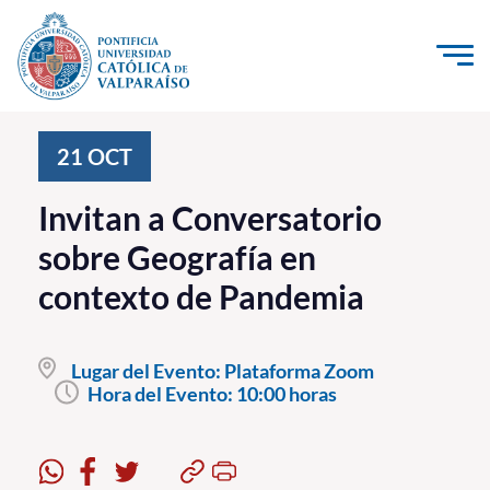
Click acá para ir directamente al contenido
La Universidad
21
OCT
Investigación, Creación e Innovación
Invitan a Conversatorio
PUCV Internacional
sobre Geografía en
Vinculación con el Medio
contexto de Pandemia
Admisión
Lugar del Evento:
Plataforma Zoom
Pregrado
Hora del Evento:
10:00 horas
Postgrado
Formación Continua