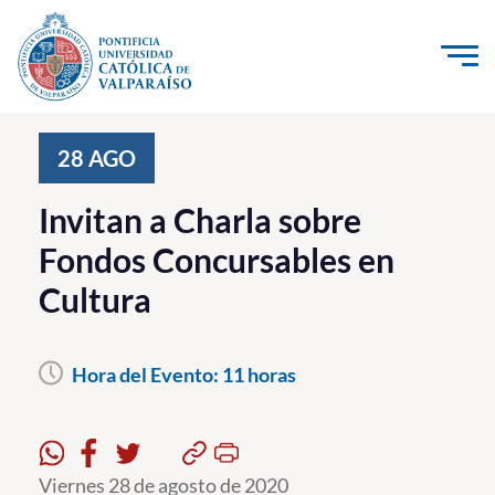
Click acá para ir directamente al contenido
La Universidad
28
AGO
Investigación, Creación e Innovación
Invitan a Charla sobre
PUCV Internacional
Fondos Concursables en
Vinculación con el Medio
Cultura
Admisión
Hora del Evento:
11 horas
Pregrado
Postgrado
Formación Continua
Viernes 28 de agosto de 2020