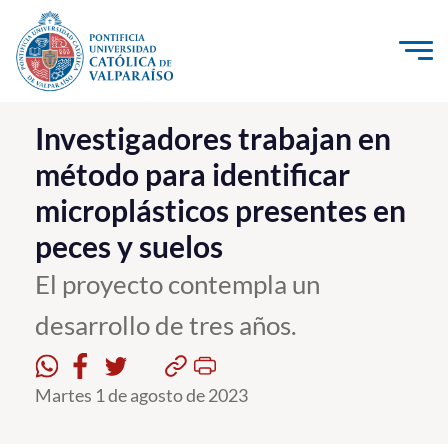
Click acá para ir directamente al contenido
La Universidad
Investigadores trabajan en
método para identificar
Investigación, Creación e Innovación
microplásticos presentes en
PUCV Internacional
peces y suelos
Vinculación con el Medio
El proyecto contempla un
Admisión
desarrollo de tres años.
Pregrado
Martes 1 de agosto de 2023
Postgrado
Formación Continua