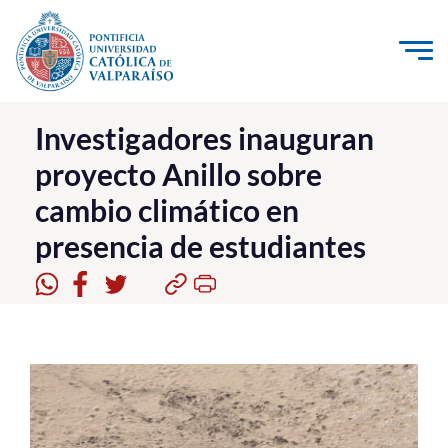
Click acá para ir directamente al contenido
La Universidad
Investigadores inauguran
proyecto Anillo sobre
Investigación, Creación e Innovación
cambio climático en
PUCV Internacional
presencia de estudiantes
Vinculación con el Medio
Admisión
Pregrado
Postgrado
Formación Continua