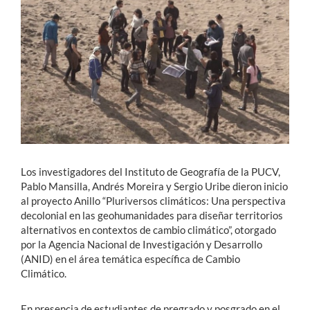
Estudiantes
Académicos
Funcionarios
Alumni
Los investigadores del Instituto de Geografía de la PUCV,
English
Pablo Mansilla, Andrés Moreira y Sergio Uribe dieron inicio
al proyecto Anillo “Pluriversos climáticos: Una perspectiva
decolonial en las geohumanidades para diseñar territorios
alternativos en contextos de cambio climático”, otorgado
por la Agencia Nacional de Investigación y Desarrollo
(ANID) en el área temática específica de Cambio
Climático.
En presencia de estudiantes de pregrado y posgrado en el