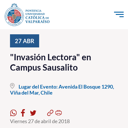
Click acá para ir directamente al contenido
La Universidad
27
ABR
Investigación, Creación e Innovación
"Invasión Lectora" en
PUCV Internacional
Campus Sausalito
Vinculación con el Medio
Lugar del Evento:
Avenida El Bosque 1290,
Admisión
Viña del Mar, Chile
Pregrado
Postgrado
Viernes 27 de abril de 2018
Formación Continua