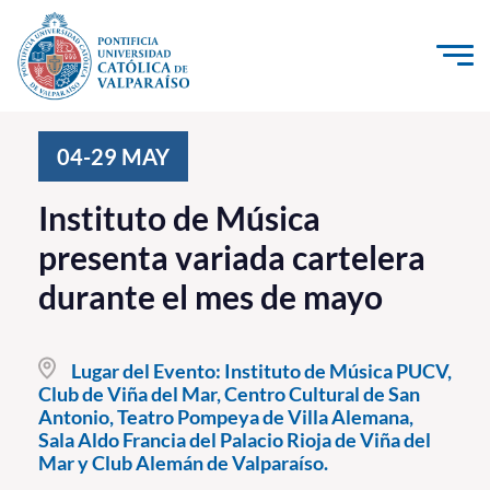
Click acá para ir directamente al contenido
La Universidad
04-29
MAY
Investigación, Creación e Innovación
Instituto de Música
PUCV Internacional
presenta variada cartelera
Vinculación con el Medio
durante el mes de mayo
Admisión
Lugar del Evento:
Instituto de Música PUCV,
Pregrado
Club de Viña del Mar, Centro Cultural de San
Antonio, Teatro Pompeya de Villa Alemana,
Postgrado
Sala Aldo Francia del Palacio Rioja de Viña del
Mar y Club Alemán de Valparaíso.
Formación Continua