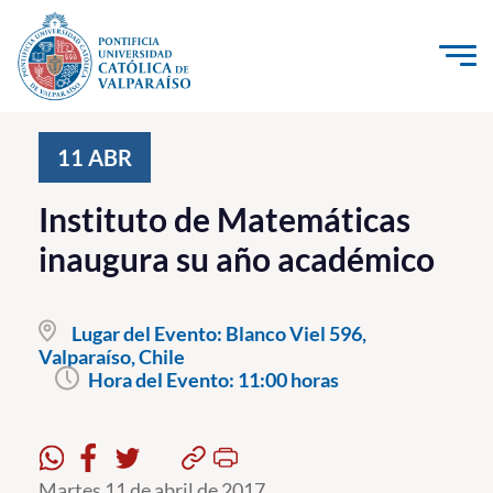
Click acá para ir directamente al contenido
La Universidad
11
ABR
Investigación, Creación e Innovación
Instituto de Matemáticas
PUCV Internacional
inaugura su año académico
Vinculación con el Medio
Lugar del Evento:
Blanco Viel 596,
Admisión
Valparaíso, Chile
Hora del Evento:
11:00 horas
Pregrado
Postgrado
Formación Continua
Martes 11 de abril de 2017