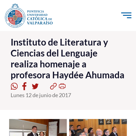
Click acá para ir directamente al contenido
La Universidad
Instituto de Literatura y
Ciencias del Lenguaje
Investigación, Creación e Innovación
realiza homenaje a
PUCV Internacional
profesora Haydée Ahumada
Vinculación con el Medio
Admisión
Lunes 12 de junio de 2017
Pregrado
Postgrado
Formación Continua