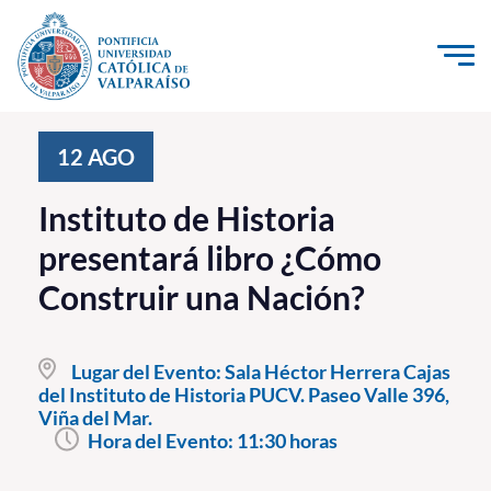
Click acá para ir directamente al contenido
La Universidad
12
AGO
Investigación, Creación e Innovación
Instituto de Historia
PUCV Internacional
presentará libro ¿Cómo
Vinculación con el Medio
Construir una Nación?
Admisión
Lugar del Evento:
Sala Héctor Herrera Cajas
Pregrado
del Instituto de Historia PUCV. Paseo Valle 396,
Viña del Mar.
Postgrado
Hora del Evento:
11:30 horas
Formación Continua