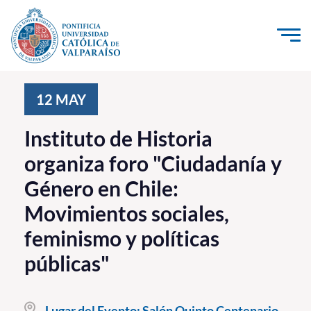
Click acá para ir directamente al contenido
La Universidad
12
MAY
Investigación, Creación e Innovación
Instituto de Historia
PUCV Internacional
organiza foro "Ciudadanía y
Vinculación con el Medio
Género en Chile:
Movimientos sociales,
Admisión
feminismo y políticas
Pregrado
públicas"
Postgrado
Formación Continua
Lugar del Evento:
Salón Quinto Centenario.