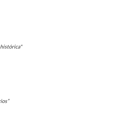
 histórica"
ios”