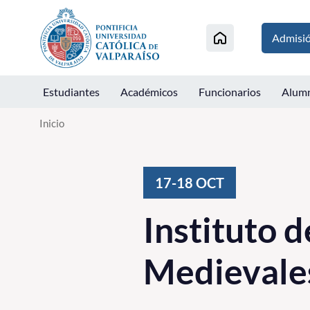
Click acá para ir directamente al contenido
Admisi
Estudiantes
Académicos
Funcionarios
Alum
Inicio
17-18
OCT
Instituto d
Medievale