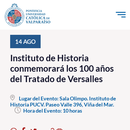
Click acá para ir directamente al contenido
La Universidad
14
AGO
Investigación, Creación e Innovación
Instituto de Historia
PUCV Internacional
conmemorará los 100 años
Vinculación con el Medio
del Tratado de Versalles
Admisión
Lugar del Evento:
Sala Olimpo. Instituto de
Pregrado
Historia PUCV. Paseo Valle 396, Viña del Mar.
Hora del Evento:
10 horas
Postgrado
Formación Continua