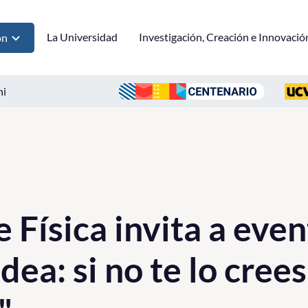
La Universidad
Investigación, Creación e Innovació
ón
ni
e Física invita a eve
odea: si no te lo crees