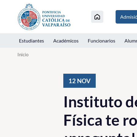
Click acá para ir directamente al contenido
Admisi
Estudiantes
Académicos
Funcionarios
Alum
Inicio
12
NOV
Instituto d
Física te r