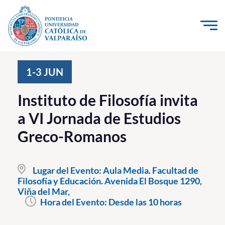
Click acá para ir directamente al contenido
La Universidad
1-3
JUN
Investigación, Creación e Innovación
Instituto de Filosofía invita
PUCV Internacional
a VI Jornada de Estudios
Vinculación con el Medio
Greco-Romanos
Admisión
Lugar del Evento:
Aula Media. Facultad de
Pregrado
Filosofía y Educación. Avenida El Bosque 1290,
Viña del Mar,
Postgrado
Hora del Evento:
Desde las 10 horas
Formación Continua