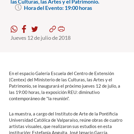
las Culturas, las Artes y el Patrimonio.
Hora del Evento:
19:00 horas
Estudiantes
Académicos
Jueves 12 de julio de 2018
Funcionarios
Alumni
En el espacio Galería Escuela del Centro de Extensión
English
(Centex) del Ministerio de las Culturas, las Artes y el
Patrimonio, se inaugurará el próximo jueves 12 de julio, a
las 19:00 horas, la exposición REU: diminutivo
contemporáneo de "la reunión".
La muestra, a cargo del Instituto de Arte de la Pontificia
Universidad Católica de Valparaíso, reúne obras de cuatro
artistas visuales, que realizaron sus estudios en esta
institución: Estefanía Anguita, José Ignacio García,