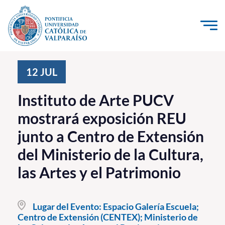
Click acá para ir directamente al contenido
La Universidad
12
JUL
Investigación, Creación e Innovación
Instituto de Arte PUCV
PUCV Internacional
mostrará exposición REU
Vinculación con el Medio
junto a Centro de Extensión
del Ministerio de la Cultura,
Admisión
las Artes y el Patrimonio
Pregrado
Postgrado
Lugar del Evento:
Espacio Galería Escuela;
Centro de Extensión (CENTEX); Ministerio de
Formación Continua