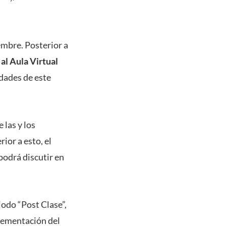
iembre. Posterior a
al Aula Virtual
idades de este
 las y los
ior a esto, el
podrá discutir en
iodo “Post Clase”,
lementación del