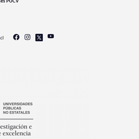
nes PUCV
cl