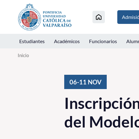
Click acá para ir directamente al contenido
Admisi
Estudiantes
Académicos
Funcionarios
Alum
Inicio
06-11
NOV
Inscripción
del Modelo