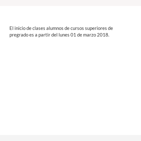
Estudiantes
El inicio de clases alumnos de cursos superiores de
Académicos
pregrado es a partir del lunes 01 de marzo 2018.
Funcionarios
Alumni
English