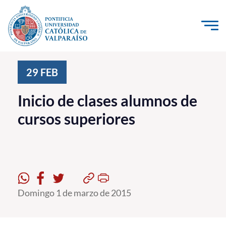
Click acá para ir directamente al contenido
La Universidad
29
FEB
Investigación, Creación e Innovación
Inicio de clases alumnos de
PUCV Internacional
cursos superiores
Vinculación con el Medio
Admisión
Pregrado
Domingo 1 de marzo de 2015
Postgrado
Formación Continua