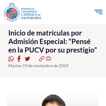
Click acá para ir directamente al contenido
La Universidad
Inicio de matrículas por
Admisión Especial: “Pensé
Investigación, Creación e Innovación
en la PUCV por su prestigio”
PUCV Internacional
Vinculación con el Medio
Martes 19 de noviembre de 2024
Admisión
Pregrado
Postgrado
Formación Continua