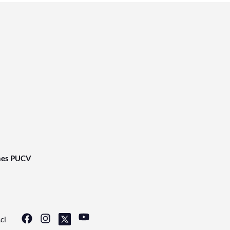
nes PUCV
cl