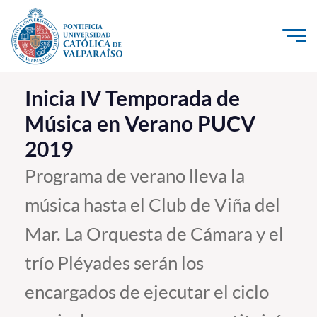
Click acá para ir directamente al contenido
La Universidad
Inicia IV Temporada de
Música en Verano PUCV
Investigación, Creación e Innovación
2019
PUCV Internacional
Vinculación con el Medio
Programa de verano lleva la
música hasta el Club de Viña del
Admisión
Mar. La Orquesta de Cámara y el
Pregrado
trío Pléyades serán los
Postgrado
encargados de ejecutar el ciclo
Formación Continua