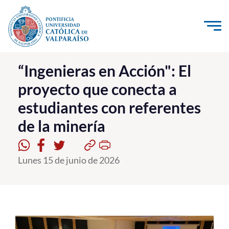
Click acá para ir directamente al contenido
La Universidad
“Ingenieras en Acción": El
proyecto que conecta a
Investigación, Creación e Innovación
estudiantes con referentes
PUCV Internacional
de la minería
Vinculación con el Medio
Admisión
Lunes 15 de junio de 2026
Pregrado
Postgrado
Formación Continua