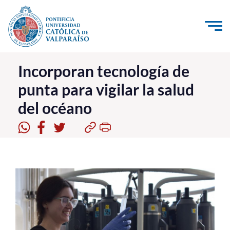
Click acá para ir directamente al contenido
La Universidad
Incorporan tecnología de
punta para vigilar la salud
Investigación, Creación e Innovación
del océano
PUCV Internacional
Vinculación con el Medio
Admisión
Pregrado
Postgrado
Formación Continua