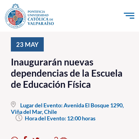
Click acá para ir directamente al contenido
La Universidad
23
MAY
Investigación, Creación e Innovación
Inaugurarán nuevas
PUCV Internacional
dependencias de la Escuela
Vinculación con el Medio
de Educación Física
Admisión
Lugar del Evento:
Avenida El Bosque 1290,
Pregrado
Viña del Mar, Chile
Hora del Evento:
12:00 horas
Postgrado
Formación Continua