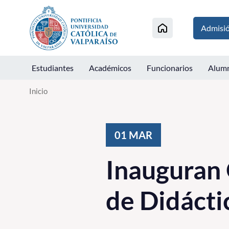
Click acá para ir directamente al contenido
Admisi
Estudiantes
Académicos
Funcionarios
Alum
Inicio
01
MAR
Inauguran
de Didácti