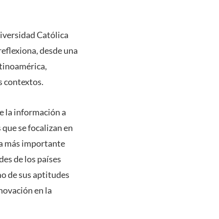
niversidad Católica
reflexiona, desde una
atinoamérica,
s contextos.
e la información a
 que se focalizan en
rea más importante
des de los países
mo de sus aptitudes
nnovación en la