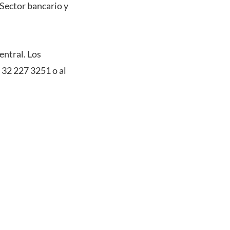
“Sector bancario y
entral. Los
 32 227 3251 o al