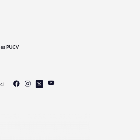
nes PUCV
cl