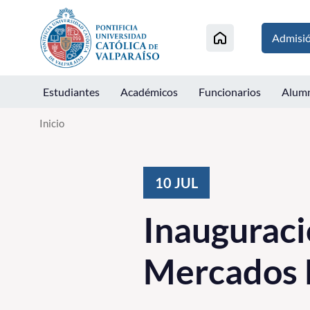
Click acá para ir directamente al contenido
Admisi
Estudiantes
Académicos
Funcionarios
Alum
Inicio
10
JUL
Inauguraci
Mercados 