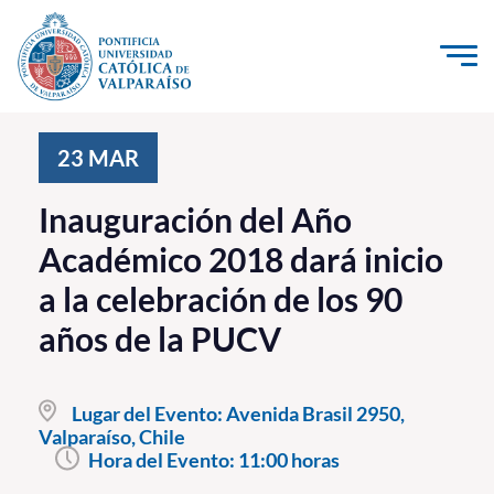
Click acá para ir directamente al contenido
La Universidad
23
MAR
Investigación, Creación e Innovación
Inauguración del Año
PUCV Internacional
Académico 2018 dará inicio
Vinculación con el Medio
a la celebración de los 90
años de la PUCV
Admisión
Pregrado
Lugar del Evento:
Avenida Brasil 2950,
Valparaíso, Chile
Postgrado
Hora del Evento:
11:00 horas
Formación Continua