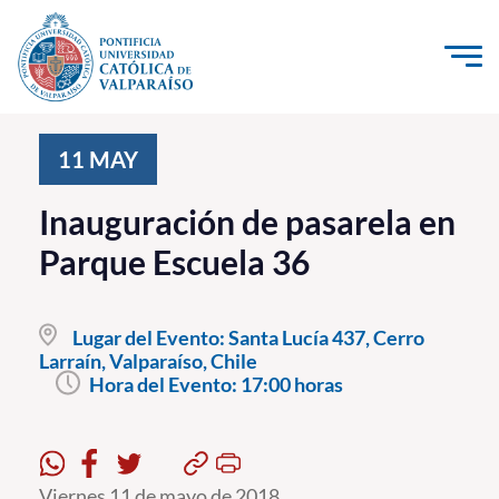
Click acá para ir directamente al contenido
La Universidad
11
MAY
Investigación, Creación e Innovación
Inauguración de pasarela en
PUCV Internacional
Parque Escuela 36
Vinculación con el Medio
Lugar del Evento:
Santa Lucía 437, Cerro
Admisión
Larraín, Valparaíso, Chile
Hora del Evento:
17:00 horas
Pregrado
Postgrado
Formación Continua
Viernes 11 de mayo de 2018