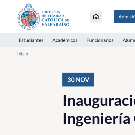
Click acá para ir directamente al contenido
Admisi
Estudiantes
Académicos
Funcionarios
Alum
Inicio
30
NOV
Inauguració
Ingeniería