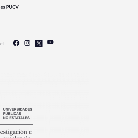
nes PUCV
cl