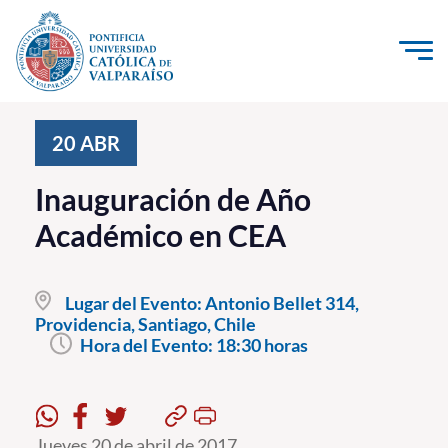
Click acá para ir directamente al contenido
La Universidad
20
ABR
Investigación, Creación e Innovación
Inauguración de Año
PUCV Internacional
Académico en CEA
Vinculación con el Medio
Lugar del Evento:
Antonio Bellet 314,
Admisión
Providencia, Santiago, Chile
Hora del Evento:
18:30 horas
Pregrado
Postgrado
Formación Continua
Jueves 20 de abril de 2017