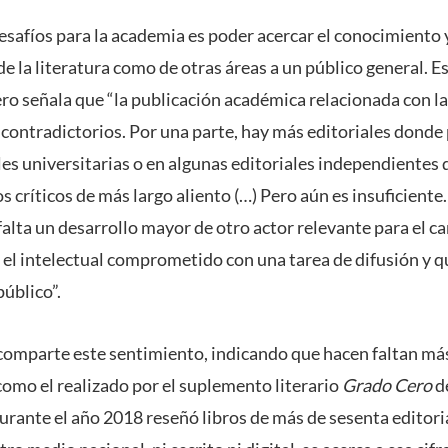
esafíos para la academia es poder acercar el conocimiento y
de la literatura como de otras áreas a un público general. 
ro señala que “la publicación académica relacionada con la
ontradictorios. Por una parte, hay más editoriales donde 
les universitarias o en algunas editoriales independientes 
os críticos de más largo aliento (…) Pero aún es insuficiente
falta un desarrollo mayor de otro actor relevante para el ca
o, el intelectual comprometido con una tarea de difusión y q
público”.
comparte este sentimiento, indicando que hacen faltan más
 como el realizado por el suplemento literario
Grado Cero
de
durante el año 2018 reseñó libros de más de sesenta editor