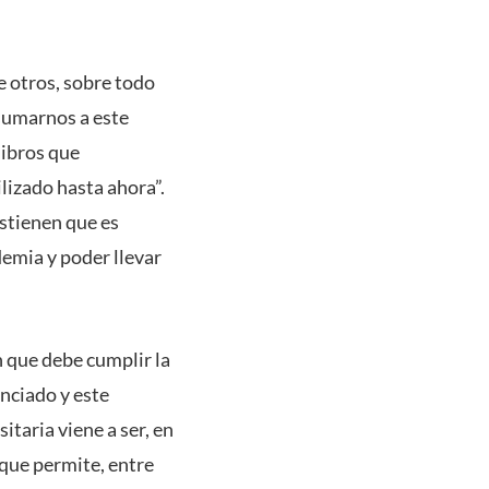
e otros, sobre todo
 sumarnos a este
libros que
lizado hasta ahora”.
stienen que es
demia y poder llevar
n que debe cumplir la
anciado y este
taria viene a ser, en
 que permite, entre