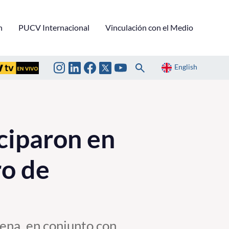
n
PUCV Internacional
Vinculación con el Medio
English
ciparon en
ro de
sena, en conjunto con