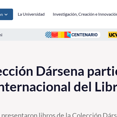
La Universidad
Investigación, Creación e Innovació
ón
ni
ección Dársena parti
 Internacional del Lib
 presentaron libros de la Colección Dár