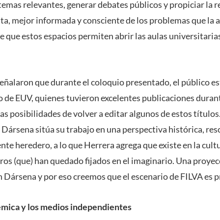
 temas relevantes, generar debates públicos y propiciar la r
ta, mejor informada y consciente de los problemas que la at
 que estos espacios permiten abrir las aulas universitaria
ñalaron que durante el coloquio presentado, el público e
do de EUV, quienes tuvieron excelentes publicaciones durant
las posibilidades de volver a editar algunos de estos títulos
 Dársena sitúa su trabajo en una perspectiva histórica, res
ente heredero, a lo que Herrera agrega que existe en la cultur
bros (que) han quedado fijados en el imaginario. Una proyec
 Dársena y por eso creemos que el escenario de FILVA es pr
émica y los medios independientes