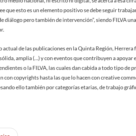
o medio nacional, ni escrito ni digital, se acerca a esa cifra
ee que esto es un elemento positivo se debe seguir trabajan
 de diálogo pero también de intervención”, siendo FILVA un
or.
 actual de las publicaciones en la Quinta Región, Herrera f
sólida, amplia (…) y con eventos que contribuyen a apoyar 
pendientes o la FILVA, las cuales dan cabida a todo tipo de p
an con copyrights hasta las que lo hacen con creative comm
sando ello también por categorías etarias, de trabajo gráfico