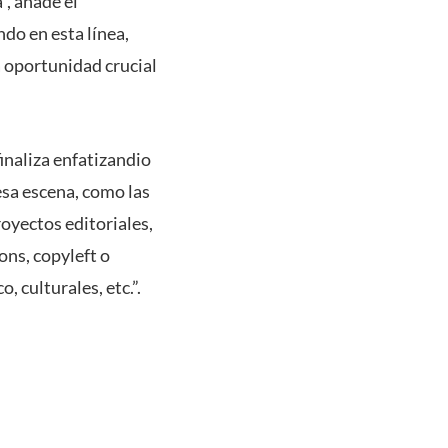
”, añade el
do en esta línea,
a oportunidad crucial
inaliza enfatizandio
esa escena, como las
royectos editoriales,
ons, copyleft o
, culturales, etc.”.