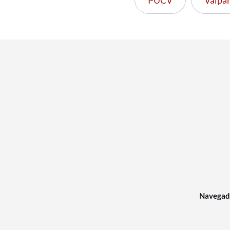
PUCV
Valpar
Navegad