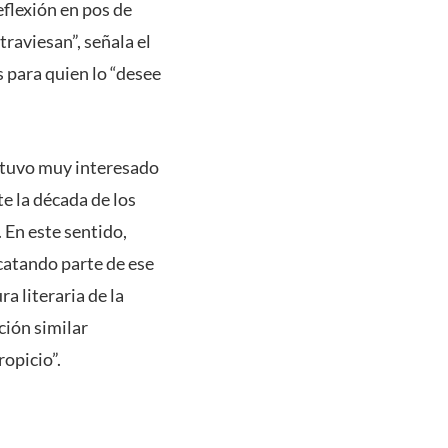
eflexión en pos de
raviesan”, señala el
s para quien lo “desee
stuvo muy interesado
e la década de los
. En este sentido,
catando parte de ese
a literaria de la
ción similar
opicio”.