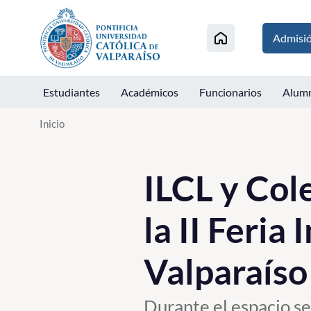
Click acá para ir directamente al contenido
Admisi
Estudiantes
Académicos
Funcionarios
Alum
Inicio
ILCL y Col
la II Feria
Valparaíso
Durante el espacio se