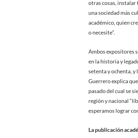
otras cosas, instalar
una sociedad más cul
académico, quien cree
o necesite”.
Ambos expositores se
en la historia y lega
setenta y ochenta, y 
Guerrero explica que
pasado del cual se si
región y nacional “li
esperamos lograr con
La publicación acad