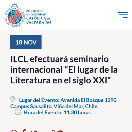
Click acá para ir directamente al contenido
La Universidad
18
NOV
Investigación, Creación e Innovación
ILCL efectuará seminario
PUCV Internacional
internacional “El lugar de la
Vinculación con el Medio
Literatura en el siglo XXI”
Admisión
Lugar del Evento:
Avenida El Bosque 1290,
Pregrado
Campus Sausalito, Viña del Mar, Chile.
Hora del Evento:
11:30 horas
Postgrado
Formación Continua