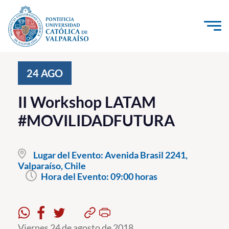
Click acá para ir directamente al contenido
La Universidad
24
AGO
Investigación, Creación e Innovación
II Workshop LATAM
PUCV Internacional
#MOVILIDADFUTURA
Vinculación con el Medio
Lugar del Evento:
Avenida Brasil 2241,
Admisión
Valparaíso, Chile
Hora del Evento:
09:00 horas
Pregrado
Postgrado
Formación Continua
Viernes 24 de agosto de 2018