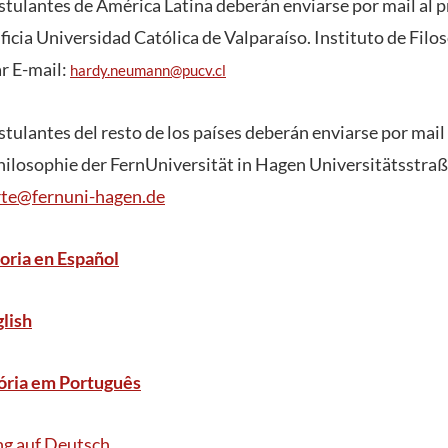
ostulantes de América Latina deberán enviarse por mail al 
icia Universidad Católica de Valparaíso. Instituto de Filo
r E-mail:
hardy.neumann@pucv.cl
stulantes del resto de los países deberán enviarse por mail
Philosophie der FernUniversität in Hagen Universitätsstraß
rte@fernuni-hagen.de
oria en Español
lish
ria em Português
g auf Deutsch