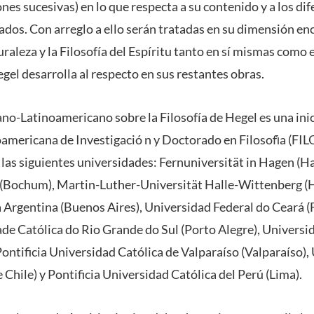
ones sucesivas) en lo que respecta a su contenido y a los di
dos. Con arreglo a ello serán tratadas en su dimensión enc
turaleza y la Filosofía del Espíritu tanto en sí mismas com
gel desarrolla al respecto en sus restantes obras.
no-Latinoamericano sobre la Filosofía de Hegel es una inic
ericana de Investigació n y Doctorado en Filosofı́a (FIL
 las siguientes universidades: Fernuniversität in Hagen (H
Bochum), Martin-Luther-Universität Halle-Wittenberg (Hal
 Argentina (Buenos Aires), Universidad Federal do Ceará (F
ade Católica do Rio Grande do Sul (Porto Alegre), Universi
ontificia Universidad Católica de Valparaíso (Valparaíso)
 Chile) y Pontificia Universidad Católica del Perú (Lima).