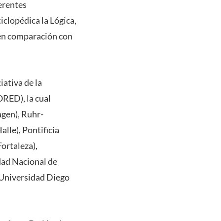
ferentes
iclopédica la Lógica,
o en comparación con
iativa de la
ORED), la cual
agen), Ruhr-
le), Pontificia
ortaleza),
dad Nacional de
, Universidad Diego