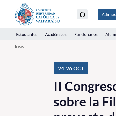
Click acá para ir directamente al contenido
Admisi
Estudiantes
Académicos
Funcionarios
Alum
Inicio
24-26
OCT
II Congre
sobre la Fi