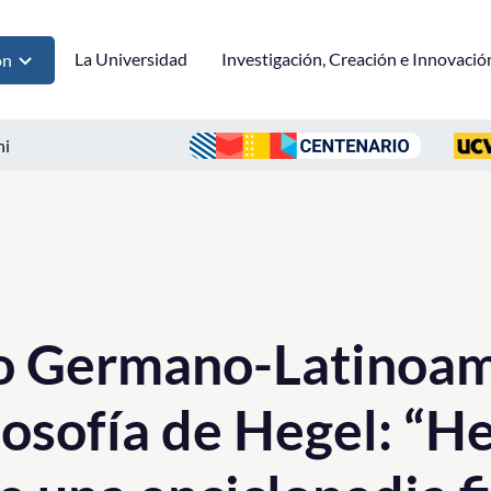
La Universidad
Investigación, Creación e Innovació
ón
ni
so Germano-Latinoa
losofía de Hegel: “He