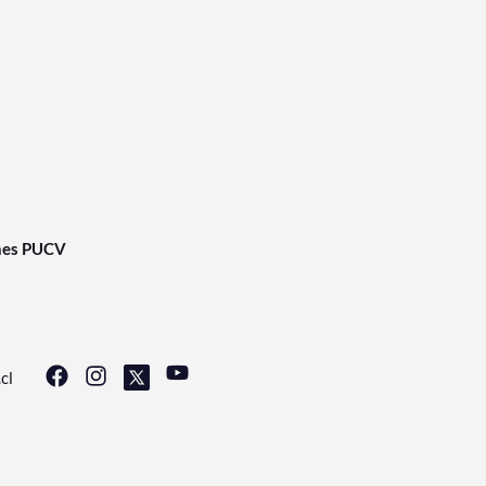
nes PUCV
cl