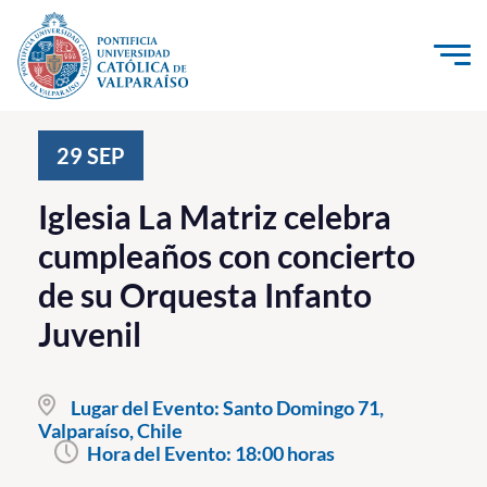
Click acá para ir directamente al contenido
La Universidad
29
SEP
Investigación, Creación e Innovación
Iglesia La Matriz celebra
PUCV Internacional
cumpleaños con concierto
Vinculación con el Medio
de su Orquesta Infanto
Juvenil
Admisión
Pregrado
Lugar del Evento:
Santo Domingo 71,
Valparaíso, Chile
Postgrado
Hora del Evento:
18:00 horas
Formación Continua