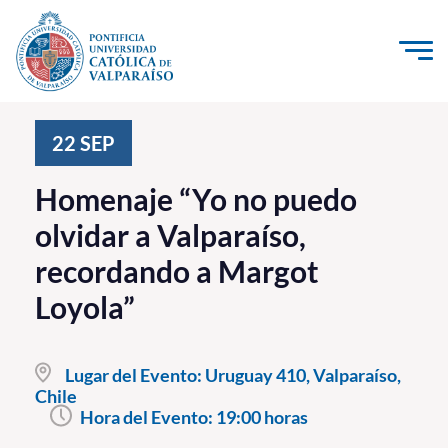
Click acá para ir directamente al contenido
La Universidad
22
SEP
Investigación, Creación e Innovación
Homenaje “Yo no puedo
PUCV Internacional
olvidar a Valparaíso,
Vinculación con el Medio
recordando a Margot
Loyola”
Admisión
Pregrado
Lugar del Evento:
Uruguay 410, Valparaíso,
Chile
Postgrado
Hora del Evento:
19:00 horas
Formación Continua