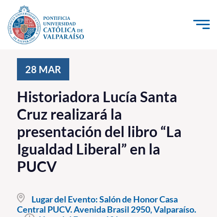
Click acá para ir directamente al contenido
La Universidad
28
MAR
Investigación, Creación e Innovación
Historiadora Lucía Santa
PUCV Internacional
Cruz realizará la
Vinculación con el Medio
presentación del libro “La
Igualdad Liberal” en la
Admisión
PUCV
Pregrado
Postgrado
Lugar del Evento:
Salón de Honor Casa
Central PUCV. Avenida Brasil 2950, Valparaíso.
Formación Continua