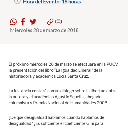
Hora del Evento:
18 horas
Estudiantes
Académicos
Miercoles 28 de marzo de 2018
Funcionarios
Alumni
El próximo miércoles 28 de marzo se efectuará en la PUCV
la presentación del libro “La Igualdad Liberal” de la
English
historiadora y académica Lucía Santa Cruz.
La instancia contará con un diálogo sobre la libertad entre
la autora y el académico Agustín Squella, abogado,
columnista y Premio Nacional de Humanidades 2009.
¿De qué desigualdad hablamos cuando hablamos de
desigualdad? ¿Es suficiente el coeficiente Gini para