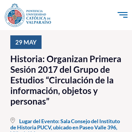
Click acá para ir directamente al contenido
La Universidad
29
MAY
Investigación, Creación e Innovación
Historia: Organizan Primera
PUCV Internacional
Sesión 2017 del Grupo de
Vinculación con el Medio
Estudios “Circulación de la
información, objetos y
Admisión
personas”
Pregrado
Postgrado
Lugar del Evento:
Sala Consejo del Instituto
de Historia PUCV, ubicado en Paseo Valle 396,
Formación Continua