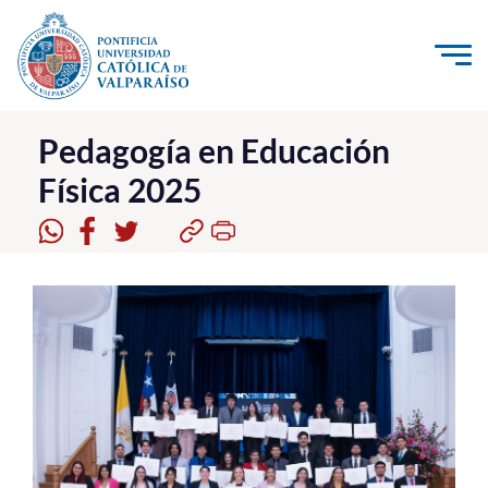
Click acá para ir directamente al contenido
La Universidad
Pedagogía en Educación
Física 2025
Investigación, Creación e Innovación
PUCV Internacional
Vinculación con el Medio
Admisión
Pregrado
Postgrado
Formación Continua