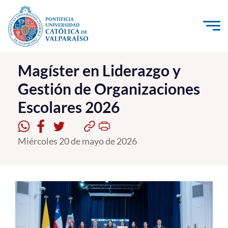
Click acá para ir directamente al contenido
La Universidad
Magíster en Liderazgo y
Gestión de Organizaciones
Investigación, Creación e Innovación
Escolares 2026
PUCV Internacional
Vinculación con el Medio
Miércoles 20 de mayo de 2026
Admisión
Pregrado
Postgrado
Formación Continua