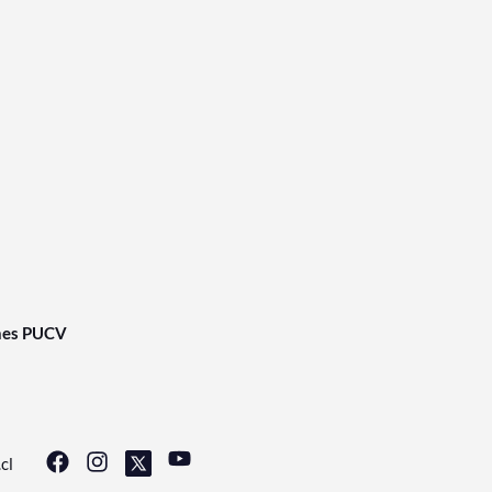
nes PUCV
cl