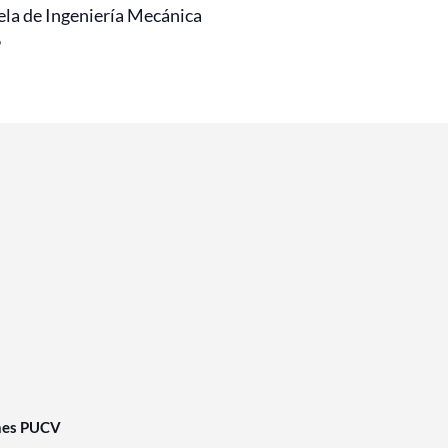
ela de Ingeniería Mecánica
6
nes PUCV