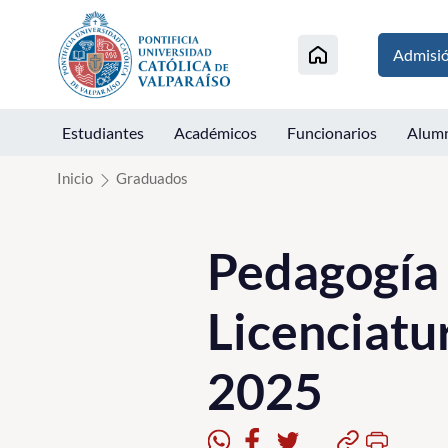
Click acá para ir directamente al contenido
Admisi
Estudiantes
Académicos
Funcionarios
Alum
Inicio
Graduados
Pedagogía 
Licenciatur
2025