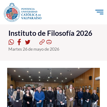
Click acá para ir directamente al contenido
La Universidad
Instituto de Filosofía 2026
Investigación, Creación e Innovación
PUCV Internacional
Martes 26 de mayo de 2026
Vinculación con el Medio
Admisión
Pregrado
Postgrado
Formación Continua