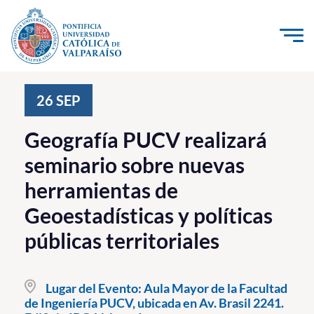
Click acá para ir directamente al contenido
La Universidad
26
SEP
Investigación, Creación e Innovación
Geografía PUCV realizará
PUCV Internacional
seminario sobre nuevas
Vinculación con el Medio
herramientas de
Geoestadísticas y políticas
Admisión
públicas territoriales
Pregrado
Postgrado
Lugar del Evento:
Aula Mayor de la Facultad
de Ingeniería PUCV, ubicada en Av. Brasil 2241.
Formación Continua